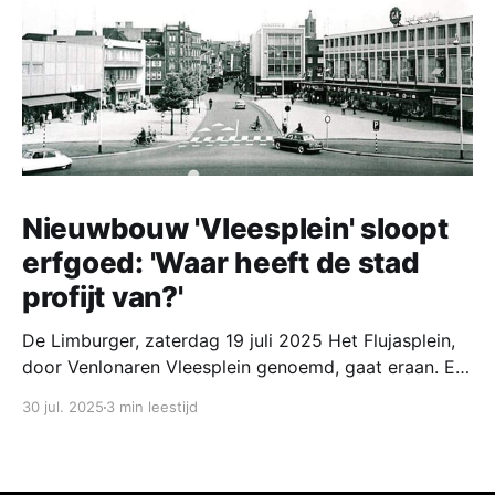
Nieuwbouw 'Vleesplein' sloopt
erfgoed: 'Waar heeft de stad
profijt van?'
De Limburger, zaterdag 19 juli 2025 Het Flujasplein,
door Venlonaren Vleesplein genoemd, gaat eraan. Er
komen nieuwe gebouwen met de plak voor de
30 jul. 2025
3 min leestijd
bibliotheek, een hotel. woningen en horeca.
Stedenbouwkundige Jos Klijnen draait zich
ongetwijfeld om in zijn graf. Brugplan achtergrond,